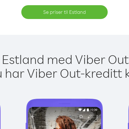
Se priser til Estland
l Estland med Viber Out
 har Viber Out-kreditt 