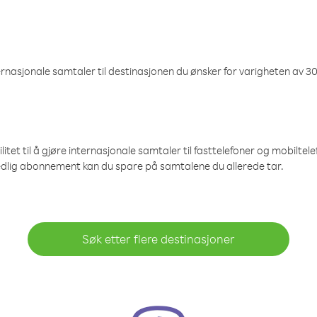
nasjonale samtaler til destinasjonen du ønsker for varigheten av 30
et til å gjøre internasjonale samtaler til fasttelefoner og mobiltelefo
edlig abonnement kan du spare på samtalene du allerede tar.
Søk etter flere destinasjoner