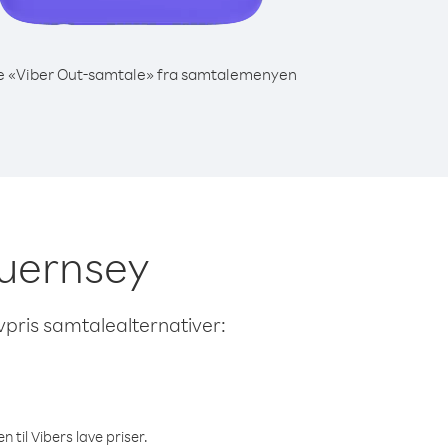
e «Viber Out-samtale» fra samtalemenyen
 Guernsey
avpris samtalealternativer:
 til Vibers lave priser.