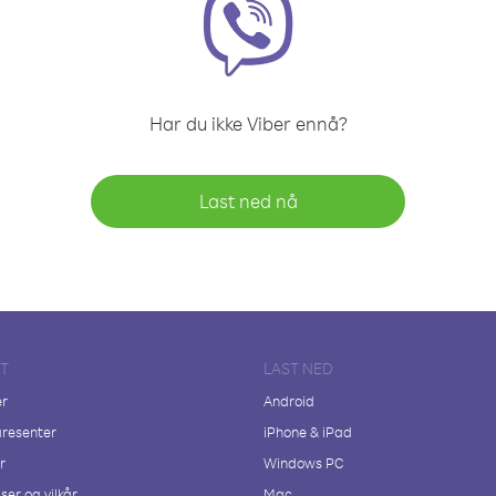
Har du ikke Viber ennå?
Last ned nå
FT
LAST NED
er
Android
resenter
iPhone & iPad
r
Windows PC
ser og vilkår
Mac