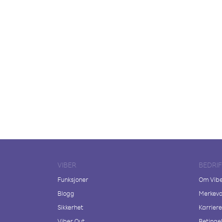
VIBER
BEDRI
Funksjoner
Om Vib
Blogg
Merkeva
Sikkerhet
Karriere
Viber Out
Betingel