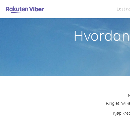
Last n
Hvordan 
M
Ring et hvilk
Kjøp kred