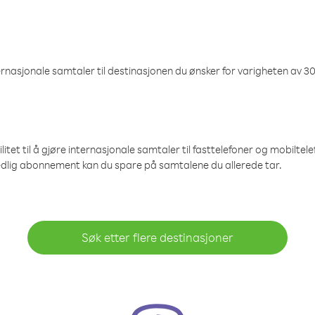
nasjonale samtaler til destinasjonen du ønsker for varigheten av 30
et til å gjøre internasjonale samtaler til fasttelefoner og mobiltelefo
edlig abonnement kan du spare på samtalene du allerede tar.
Søk etter flere destinasjoner