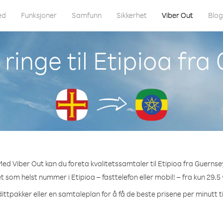
ed
Funksjoner
Samfunn
Sikkerhet
Viber Out
Blo
ringe til Etipioa fra
ed Viber Out kan du foreta kvalitetssamtaler til Etipioa fra Guernse
et som helst nummer i Etipioa – fasttelefon eller mobil! – fra kun 29.5
ittpakker eller en samtaleplan for å få de beste prisene per minutt ti