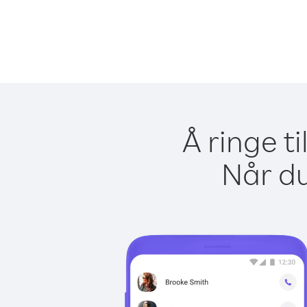
Å ringe t
Når du