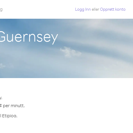
gg
Logg Inn
eller
Opprett konto
 Guernsey
y.
 ¢ per minutt.
l Etipioa.