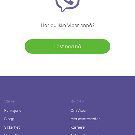
Har du ikke Viber ennå?
Last ned nå
VIBER
BEDRIFT
Funksjoner
Om Viber
Blogg
Merkevaresenter
Sikkerhet
Karrierer