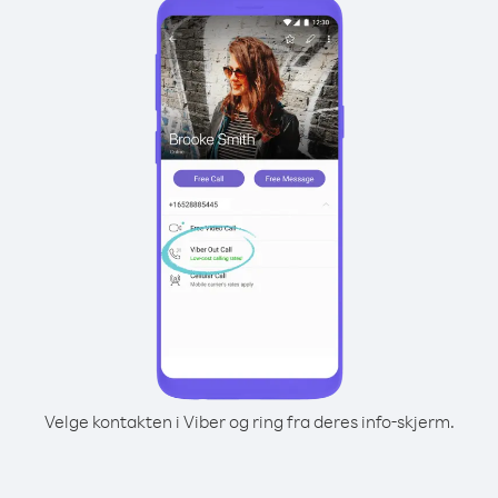
Velge kontakten i Viber og ring fra deres info-skjerm.