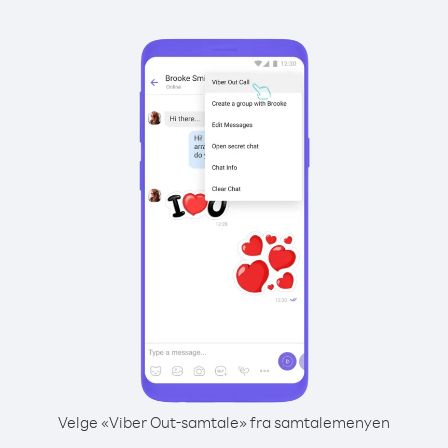
Velge «Viber Out-samtale» fra samtalemenyen