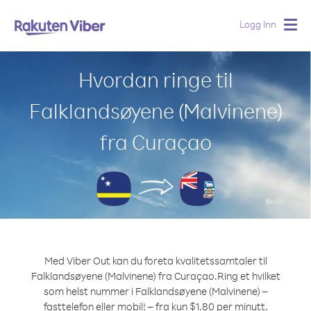
Logg Inn
Togg
navig
Hvordan ringe til
Falklandsøyene (Malvinene)
fra Curaçao
Med Viber Out kan du foreta kvalitetssamtaler til
Falklandsøyene (Malvinene) fra Curaçao.
Ring et hvilket
som helst nummer i Falklandsøyene (Malvinene) –
fasttelefon eller mobil! – fra kun $1.80 per minutt.