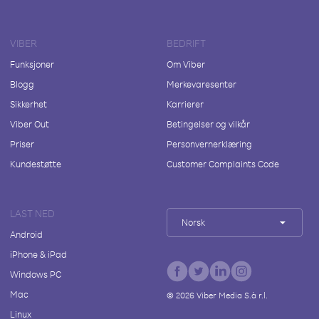
VIBER
BEDRIFT
Funksjoner
Om Viber
Blogg
Merkevaresenter
Sikkerhet
Karrierer
Viber Out
Betingelser og vilkår
Priser
Personvernerklæring
Kundestøtte
Customer Complaints Code
LAST NED
Norsk
Android
iPhone & iPad
Windows PC
Mac
©
2026
Viber Media S.à r.l.
Linux