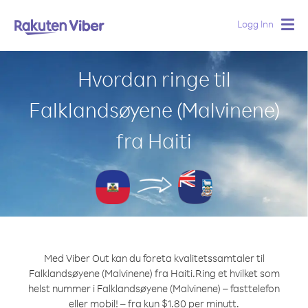
Logg Inn
Togg
navig
Hvordan ringe til
Falklandsøyene (Malvinene)
fra Haiti
Med Viber Out kan du foreta kvalitetssamtaler til
Falklandsøyene (Malvinene) fra Haiti.
Ring et hvilket som
helst nummer i Falklandsøyene (Malvinene) – fasttelefon
eller mobil! – fra kun $1.80 per minutt.