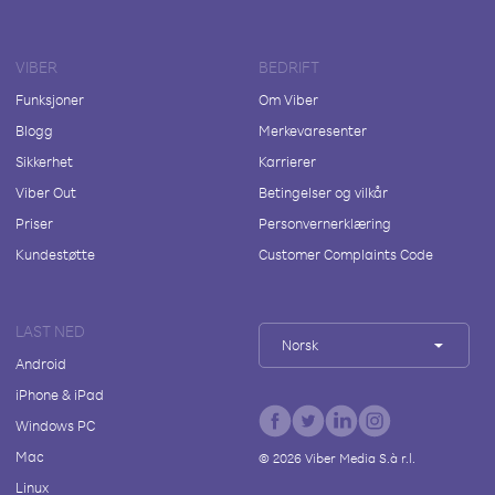
VIBER
BEDRIFT
Funksjoner
Om Viber
Blogg
Merkevaresenter
Sikkerhet
Karrierer
Viber Out
Betingelser og vilkår
Priser
Personvernerklæring
Kundestøtte
Customer Complaints Code
LAST NED
Norsk
Android
iPhone & iPad
Windows PC
Mac
©
2026
Viber Media S.à r.l.
Linux