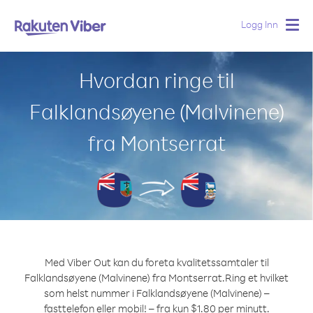
Logg Inn
Togg
navig
Hvordan ringe til
Falklandsøyene (Malvinene)
fra Montserrat
Med Viber Out kan du foreta kvalitetssamtaler til
Falklandsøyene (Malvinene) fra Montserrat.
Ring et hvilket
som helst nummer i Falklandsøyene (Malvinene) –
fasttelefon eller mobil! – fra kun $1.80 per minutt.