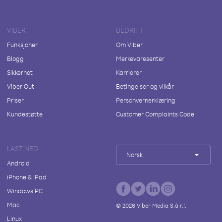
VIBER
BEDRIFT
Funksjoner
Om Viber
Blogg
Merkevaresenter
Sikkerhet
Karrierer
Viber Out
Betingelser og vilkår
Priser
Personvernerklæring
Kundestøtte
Customer Complaints Code
LAST NED
Norsk
Android
iPhone & iPad
Windows PC
Mac
©
2026
Viber Media S.à r.l.
Linux