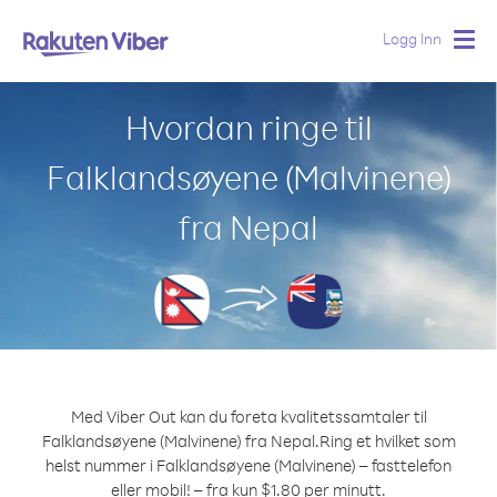
Logg Inn
Togg
navig
Hvordan ringe til
Falklandsøyene (Malvinene)
fra Nepal
Med Viber Out kan du foreta kvalitetssamtaler til
Falklandsøyene (Malvinene) fra Nepal.
Ring et hvilket som
helst nummer i Falklandsøyene (Malvinene) – fasttelefon
eller mobil! – fra kun $1.80 per minutt.