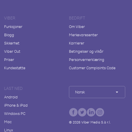
VIBER
BEDRIFT
Funksjoner
Om Viber
Blogg
Merkevaresenter
Sikkerhet
Karrierer
Viber Out
Betingelser og vilkår
Priser
Personvernerklæring
Kundestøtte
Customer Complaints Code
LAST NED
Norsk
Android
iPhone & iPad
Windows PC
Mac
©
2026
Viber Media S.à r.l.
Linux