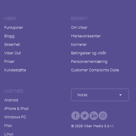
VIBER
BEDRIFT
Funksjoner
Om Viber
Blogg
Merkevaresenter
Sikkerhet
Karrierer
Viber Out
Betingelser og vilkår
Priser
Personvernerklæring
Kundestøtte
Customer Complaints Code
LAST NED
Norsk
Android
iPhone & iPad
Windows PC
Mac
©
2026
Viber Media S.à r.l.
Linux