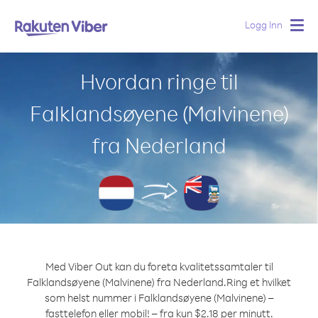
Logg Inn
Togg
navig
Hvordan ringe til
Falklandsøyene (Malvinene)
fra Nederland
Med Viber Out kan du foreta kvalitetssamtaler til
Falklandsøyene (Malvinene) fra Nederland.
Ring et hvilket
som helst nummer i Falklandsøyene (Malvinene) –
fasttelefon eller mobil! – fra kun $2.18 per minutt.