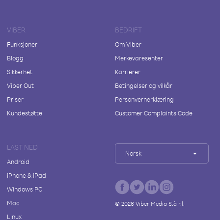
VIBER
BEDRIFT
Funksjoner
Om Viber
Blogg
Merkevaresenter
Sikkerhet
Karrierer
Viber Out
Betingelser og vilkår
Priser
Personvernerklæring
Kundestøtte
Customer Complaints Code
LAST NED
Norsk
Android
iPhone & iPad
Windows PC
Mac
©
2026
Viber Media S.à r.l.
Linux