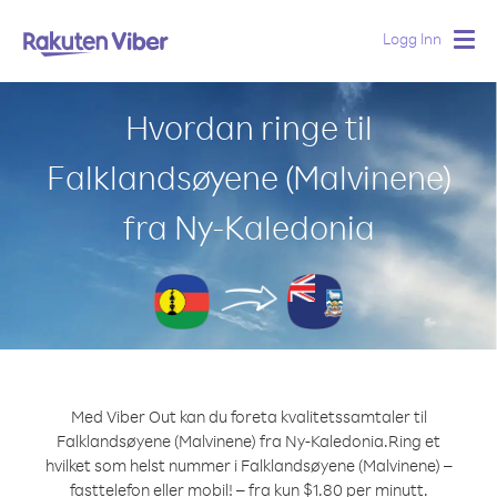
Logg Inn
Togg
navig
Hvordan ringe til
Falklandsøyene (Malvinene)
fra Ny-Kaledonia
Med Viber Out kan du foreta kvalitetssamtaler til
Falklandsøyene (Malvinene) fra Ny-Kaledonia.
Ring et
hvilket som helst nummer i Falklandsøyene (Malvinene) –
fasttelefon eller mobil! – fra kun $1.80 per minutt.