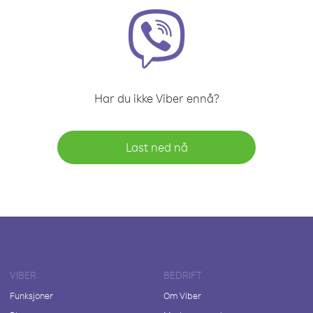
Har du ikke Viber ennå?
Last ned nå
VIBER
BEDRIFT
Funksjoner
Om Viber