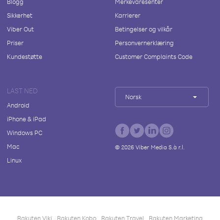
Blogg
Merkevaresenter
Sikkerhet
Karrierer
Viber Out
Betingelser og vilkår
Priser
Personvernerklæring
Kundestøtte
Customer Complaints Code
LAST NED
Norsk
Android
iPhone & iPad
Windows PC
Mac
©
2026
Viber Media S.à r.l.
Linux
Rakuten Viki
Rakuten Kobo
Rakuten Travel
Rakuten Marketing