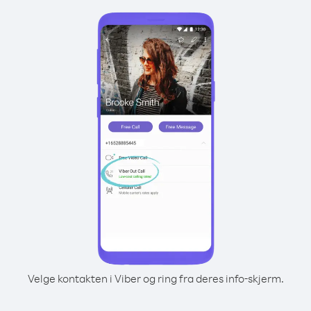
Velge kontakten i Viber og ring fra deres info-skjerm.