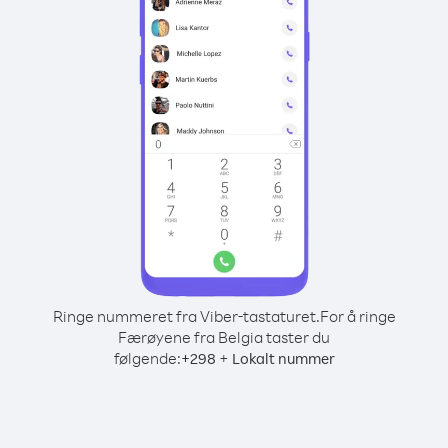
Ringe nummeret fra Viber-tastaturet.
For å ringe
Færøyene fra Belgia taster du
følgende:
+
+
298
Lokalt nummer