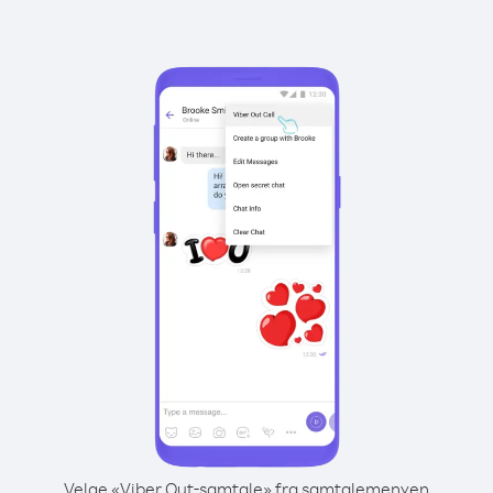
Velge «Viber Out-samtale» fra samtalemenyen