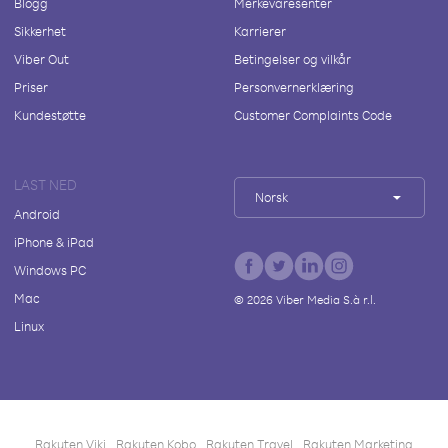
Blogg
Merkevaresenter
Sikkerhet
Karrierer
Viber Out
Betingelser og vilkår
Priser
Personvernerklæring
Kundestøtte
Customer Complaints Code
LAST NED
Norsk
Android
iPhone & iPad
Windows PC
Mac
©
2026
Viber Media S.à r.l.
Linux
Rakuten Viki
Rakuten Kobo
Rakuten Travel
Rakuten Marketing