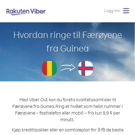
Logg Inn
Togg
navig
Hvordan ringe til Færøyene
fra Guinea
Med Viber Out kan du foreta kvalitetssamtaler til
Færøyene fra Guinea.
Ring et hvilket som helst nummer i
Færøyene – fasttelefon eller mobil! – fra kun 9.9 ¢ per
minutt.
Kjøp kredittpakker eller en samtaleplan for å få de beste