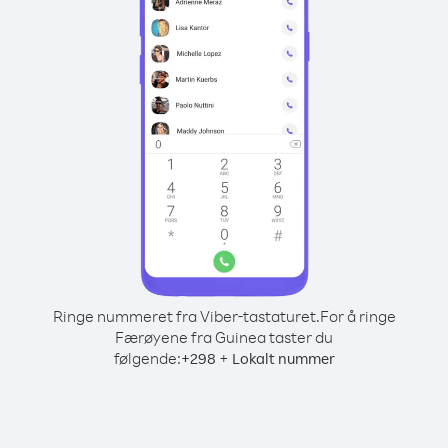
Ringe nummeret fra Viber-tastaturet.
For å ringe
Færøyene fra Guinea taster du
følgende:
+
+
298
Lokalt nummer