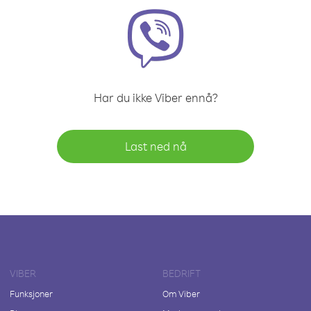
Har du ikke Viber ennå?
Last ned nå
VIBER
BEDRIFT
Funksjoner
Om Viber