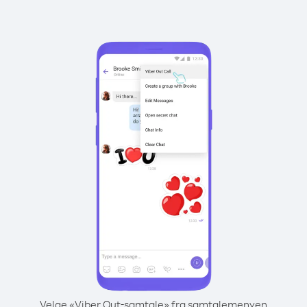
Velge «Viber Out-samtale» fra samtalemenyen