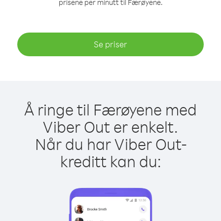
prisene per minutt til Færøyene.
Se priser
Å ringe til Færøyene med
Viber Out er enkelt.
Når du har Viber Out-
kreditt kan du: