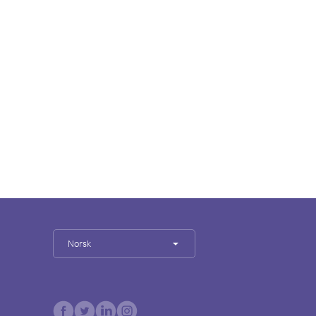
Norsk