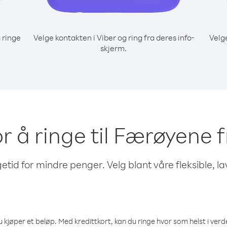
 ringe
Velge kontakten i Viber og ring fra deres info-
Velg
skjerm.
or å ringe til Færøyene f
etid for mindre penger. Velg blant våre fleksible, l
 kjøper et beløp. Med kredittkort, kan du ringe hvor som helst i verden