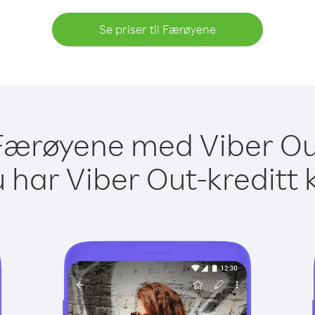
Se priser til Færøyene
l Færøyene med Viber Out
 har Viber Out-kreditt 