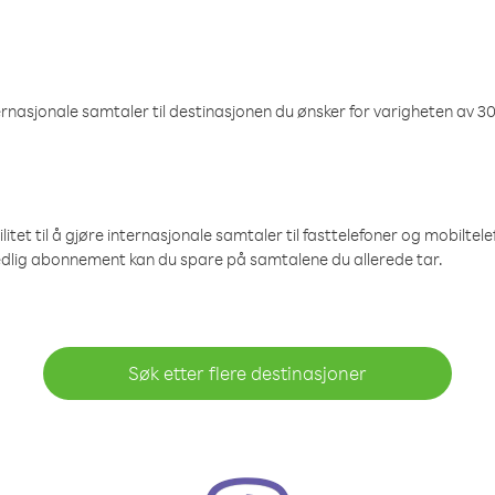
nasjonale samtaler til destinasjonen du ønsker for varigheten av 30
et til å gjøre internasjonale samtaler til fasttelefoner og mobiltelefo
edlig abonnement kan du spare på samtalene du allerede tar.
Søk etter flere destinasjoner