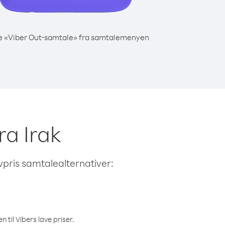
e «Viber Out-samtale» fra samtalemenyen
ra Irak
avpris samtalealternativer:
 til Vibers lave priser.