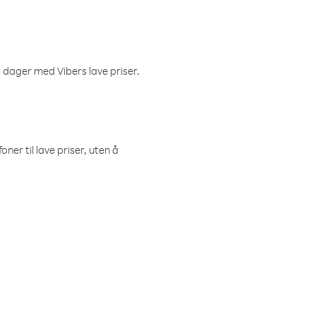
 dager med Vibers lave priser.
ner til lave priser, uten å