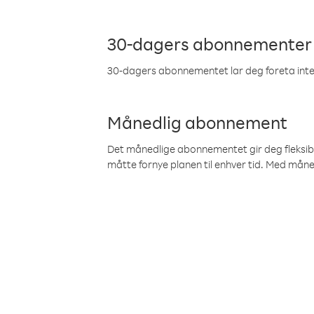
30-dagers abonnementer
30-dagers abonnementet lar deg foreta inter
Månedlig abonnement
Det månedlige abonnementet gir deg fleksibilit
måtte fornye planen til enhver tid. Med mån