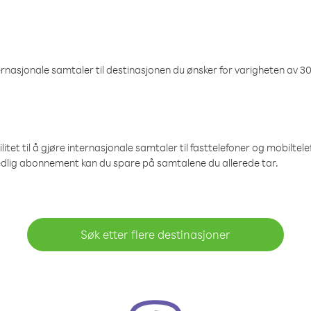
nasjonale samtaler til destinasjonen du ønsker for varigheten av 30
et til å gjøre internasjonale samtaler til fasttelefoner og mobiltelefo
edlig abonnement kan du spare på samtalene du allerede tar.
Søk etter flere destinasjoner