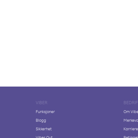
VIBER
BEDRI
Funksjoner
Om Vib
Blogg
Merkeva
Sikkerhet
Karriere
Viber Out
Betingel