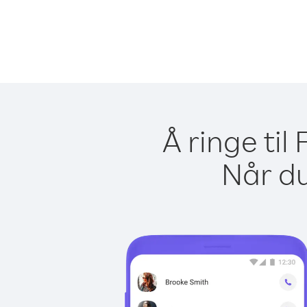
Å ringe ti
Når du