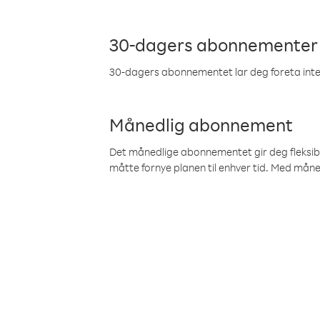
30-dagers abonnementer
30-dagers abonnementet lar deg foreta inter
Månedlig abonnement
Det månedlige abonnementet gir deg fleksibilit
måtte fornye planen til enhver tid. Med mån