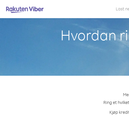
Last n
Hvordan ri
Med
Ring et hvilk
Kjøp kredi