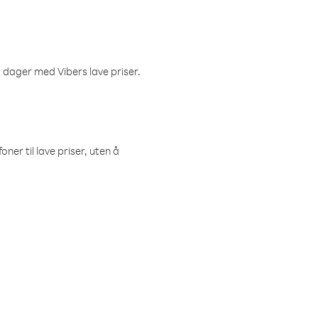
 dager med Vibers lave priser.
ner til lave priser, uten å