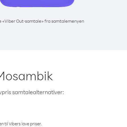
e «Viber Out-samtale» fra samtalemenyen
a Mosambik
avpris samtalealternativer:
 til Vibers lave priser.