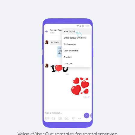
Velge «Viber Out-samtale» fra samtalemenyen