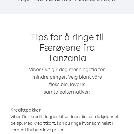
Tips for å ringe til
Færøyene fra
Tanzania
Viber Out gir deg mer ringetid for
mindre penger. Velg blant våre
fleksible, lavpris
samtalealternativer:
Kredittpakker
Viber Out-kreditt legges til saldoen din når du kjøper et
beløp. Med kredittkort, kan du ringe hvor som helst i
verden til Vibers lave priser.