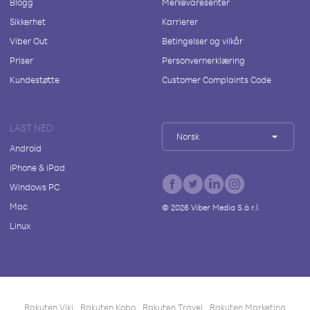
Blogg
Merkevaresenter
Sikkerhet
Karrierer
Viber Out
Betingelser og vilkår
Priser
Personvernerklæring
Kundestøtte
Customer Complaints Code
LAST NED
Norsk
Android
iPhone & iPad
Windows PC
Mac
©
2026
Viber Media S.à r.l.
Linux
Rakuten Viki
Rakuten Kobo
Rakuten Travel
Rakuten Marketing