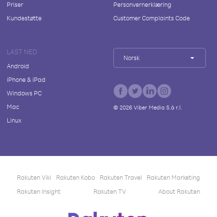
Priser
Personvernerklæring
Kundestøtte
Customer Complaints Code
LAST NED
Norsk
Android
iPhone & iPad
Windows PC
Mac
©
2026
Viber Media S.à r.l.
Linux
Rakuten Viki
Rakuten Kobo
Rakuten Travel
Rakuten Marketing
Rakuten Insight
Rakuten TV
About Rakuten