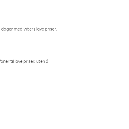
 dager med Vibers lave priser.
ner til lave priser, uten å