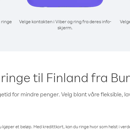
 ringe
Velge kontakten i Viber og ring fra deres info-
Velg
skjerm.
 ringe til Finland fra B
etid for mindre penger. Velg blant våre fleksible, l
 kjøper et beløp. Med kredittkort, kan du ringe hvor som helst i verden