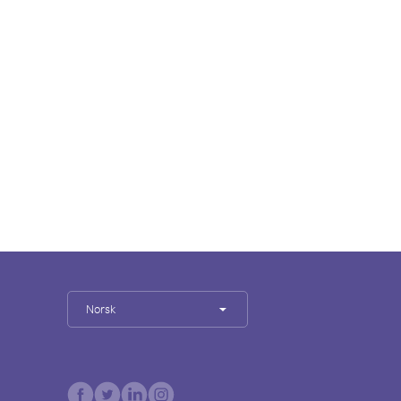
Norsk