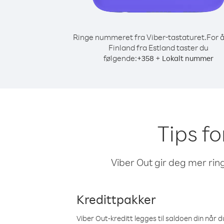
Ringe nummeret fra Viber-tastaturet.
For å
Finland fra Estland taster du
følgende:
+
+
358
Lokalt nummer
Tips fo
Viber Out gir deg mer ring
Kredittpakker
Viber Out-kreditt legges til saldoen din når du