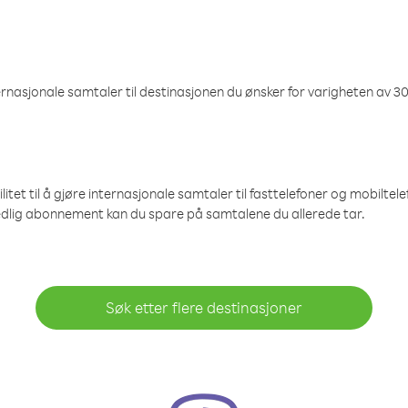
nasjonale samtaler til destinasjonen du ønsker for varigheten av 30
et til å gjøre internasjonale samtaler til fasttelefoner og mobiltelefo
edlig abonnement kan du spare på samtalene du allerede tar.
Søk etter flere destinasjoner