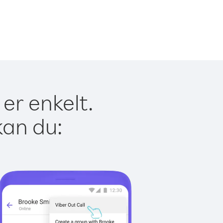
er enkelt.
kan du: