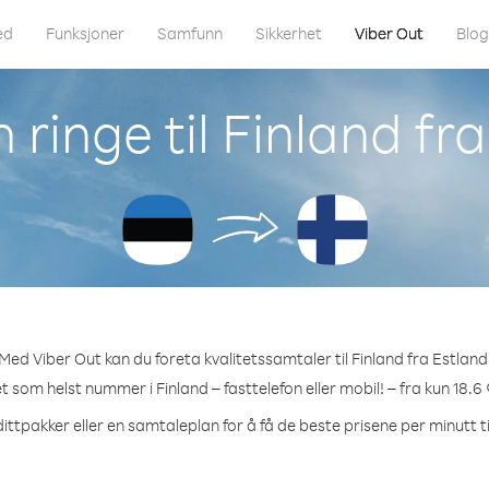
ed
Funksjoner
Samfunn
Sikkerhet
Viber Out
Blo
ringe til Finland fr
Med Viber Out kan du foreta kvalitetssamtaler til Finland fra Estland
et som helst nummer i Finland – fasttelefon eller mobil! – fra kun 18.6
ittpakker eller en samtaleplan for å få de beste prisene per minutt ti