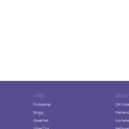
VIBER
BEDRI
Funksjoner
Om Vib
Blogg
Merkeva
Sikkerhet
Karriere
Viber Out
Betingel