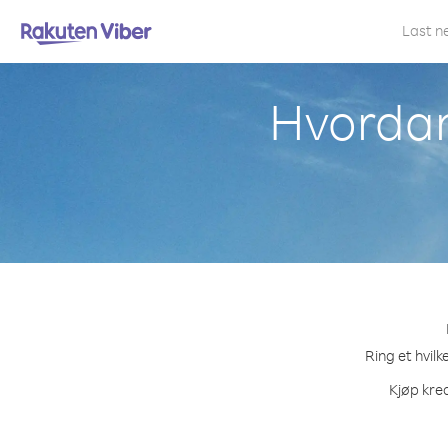
Last n
Hvordan 
Ring et hvilk
Kjøp kred