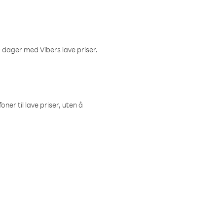
 dager med Vibers lave priser.
ner til lave priser, uten å