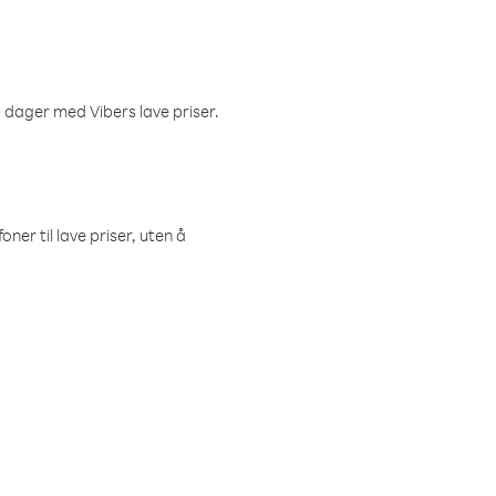
 dager med Vibers lave priser.
ner til lave priser, uten å