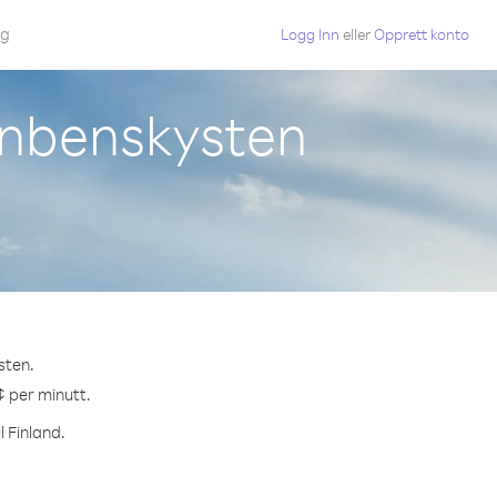
gg
Logg Inn
eller
Opprett konto
fenbenskysten
sten.
 ¢ per minutt.
l Finland.