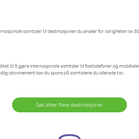
nasjonale samtaler til destinasjonen du ønsker for varigheten av 30
et til å gjøre internasjonale samtaler til fasttelefoner og mobiltelefo
edlig abonnement kan du spare på samtalene du allerede tar.
Søk etter flere destinasjoner