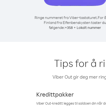
Ringe nummeret fra Viber-tastaturet.
For å
Finland fra Elfenbenskysten taster d
følgende:
+
+
358
Lokalt nummer
Tips for å 
Viber Out gir deg mer ring
Kredittpakker
Viber Out-kreditt legges til saldoen din når du