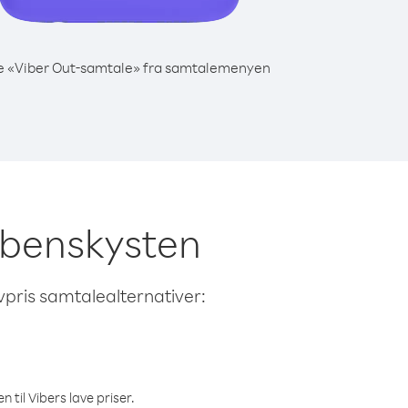
e «Viber Out-samtale» fra samtalemenyen
enbenskysten
avpris samtalealternativer:
 til Vibers lave priser.