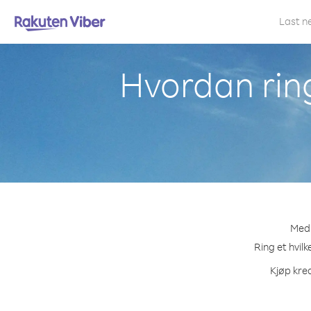
Last n
Hvordan ring
Med 
Ring et hvilk
Kjøp kred