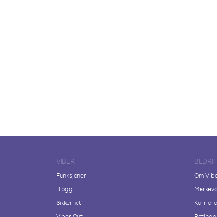
VIBER
BEDRI
Funksjoner
Om Vib
Blogg
Merkeva
Sikkerhet
Karriere
Viber Out
Betingel