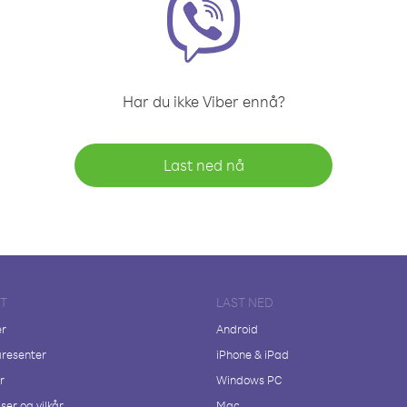
Har du ikke Viber ennå?
Last ned nå
FT
LAST NED
er
Android
resenter
iPhone & iPad
r
Windows PC
ser og vilkår
Mac