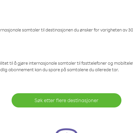
nasjonale samtaler til destinasjonen du ønsker for varigheten av 30
et til å gjøre internasjonale samtaler til fasttelefoner og mobiltelefo
edlig abonnement kan du spare på samtalene du allerede tar.
Søk etter flere destinasjoner