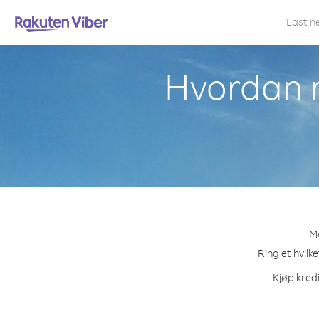
Last n
Hvordan ri
Me
Ring et hvilk
Kjøp kredi