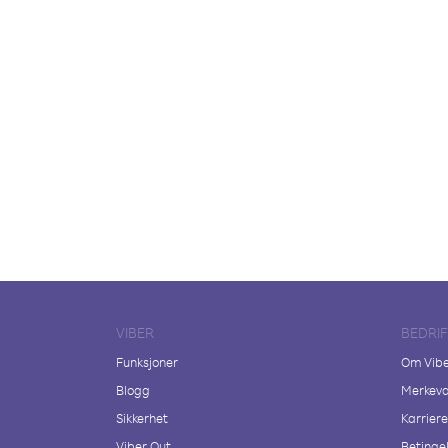
VIBER
BEDRI
Funksjoner
Om Vib
Blogg
Merkeva
Sikkerhet
Karriere
Viber Out
Betingel