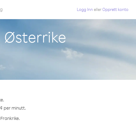
gg
Logg Inn
eller
Opprett konto
a Østerrike
ke.
 ¢ per minutt.
 Frankrike.