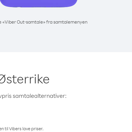
e «Viber Out-samtale» fra samtalemenyen
 Østerrike
avpris samtalealternativer:
 til Vibers lave priser.