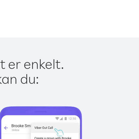
t er enkelt.
kan du: