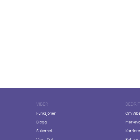
VIBER
BEDRI
Funksjoner
Om Vib
Blogg
Merkeva
Sikkerhet
Karriere
Viber Out
Betingel