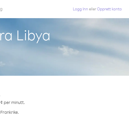
gg
Logg Inn
eller
Opprett konto
fra Libya
.
 ¢ per minutt.
 Frankrike.