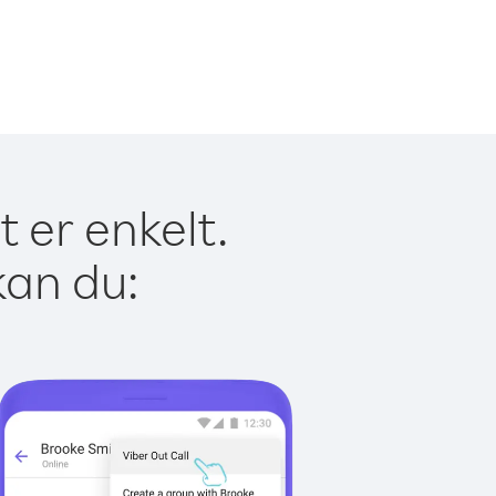
t er enkelt.
kan du: