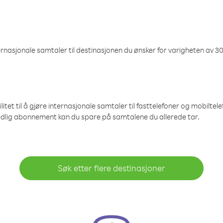
nasjonale samtaler til destinasjonen du ønsker for varigheten av 30
et til å gjøre internasjonale samtaler til fasttelefoner og mobiltelefo
edlig abonnement kan du spare på samtalene du allerede tar.
Søk etter flere destinasjoner