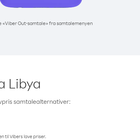
e «Viber Out-samtale» fra samtalemenyen
ra Libya
avpris samtalealternativer:
 til Vibers lave priser.