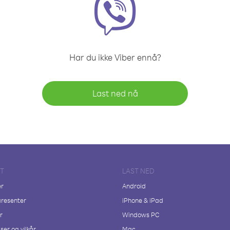
Har du ikke Viber ennå?
Last ned nå
FT
LAST NED
er
Android
resenter
iPhone & iPad
r
Windows PC
ser og vilkår
Mac