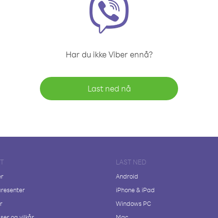
Har du ikke Viber ennå?
Last ned nå
FT
LAST NED
er
Android
resenter
iPhone & iPad
r
Windows PC
ser og vilkår
Mac