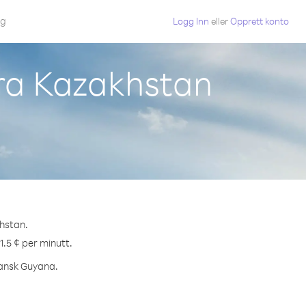
gg
Logg Inn
eller
Opprett konto
fra Kazakhstan
khstan.
1.5 ¢ per minutt.
Fransk Guyana.