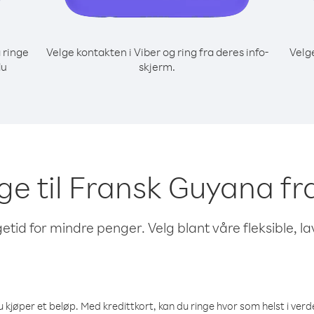
 ringe
Velge kontakten i Viber og ring fra deres info-
Velg
du
skjerm.
inge til Fransk Guyana f
etid for mindre penger. Velg blant våre fleksible, l
 kjøper et beløp. Med kredittkort, kan du ringe hvor som helst i verden