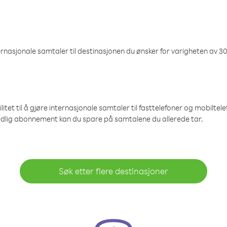
nasjonale samtaler til destinasjonen du ønsker for varigheten av 30
et til å gjøre internasjonale samtaler til fasttelefoner og mobiltelefo
edlig abonnement kan du spare på samtalene du allerede tar.
Søk etter flere destinasjoner