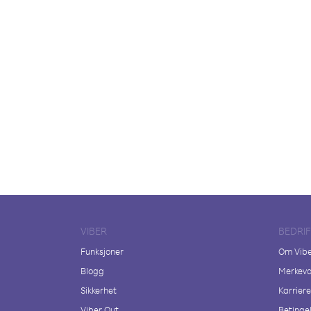
VIBER
BEDRI
Funksjoner
Om Vib
Blogg
Merkeva
Sikkerhet
Karriere
Viber Out
Betingel