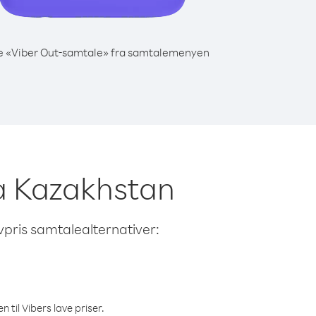
e «Viber Out-samtale» fra samtalemenyen
ra Kazakhstan
avpris samtalealternativer:
 til Vibers lave priser.