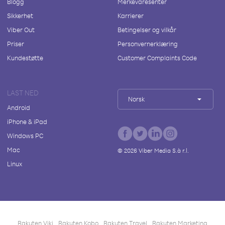
Blogg
Merkevaresenter
Sikkerhet
Karrierer
Viber Out
Betingelser og vilkår
Priser
Personvernerklæring
Kundestøtte
Customer Complaints Code
LAST NED
Norsk
Android
iPhone & iPad
Windows PC
Mac
©
2026
Viber Media S.à r.l.
Linux
Rakuten Viki
Rakuten Kobo
Rakuten Travel
Rakuten Marketing