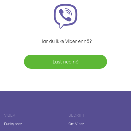
Har du ikke Viber ennå?
Last ned nå
VIBER
BEDRIFT
Funksjoner
Om Viber