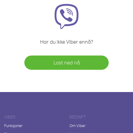
Har du ikke Viber ennå?
Last ned nå
VIBER
BEDRIFT
Funksjoner
Om Viber