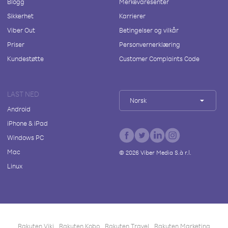
Blogg
Merkevaresenter
Sikkerhet
Karrierer
Viber Out
Betingelser og vilkår
Priser
Personvernerklæring
Kundestøtte
Customer Complaints Code
LAST NED
Norsk
Android
iPhone & iPad
Windows PC
Mac
©
2026
Viber Media S.à r.l.
Linux
Rakuten Viki
Rakuten Kobo
Rakuten Travel
Rakuten Marketing