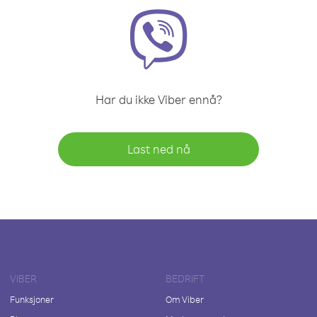
Har du ikke Viber ennå?
Last ned nå
VIBER
BEDRIFT
Funksjoner
Om Viber