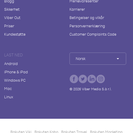
Blogg
Merkevaresenter
Sikkerhet
Karrierer
Viber Out
Betingelser og vilkår
Priser
Personvernerklæring
Kundestøtte
Customer Complaints Code
LAST NED
Norsk
Android
iPhone & iPad
Windows PC
Mac
©
2026
Viber Media S.à r.l.
Linux
Rakuten Viki
Rakuten Kobo
Rakuten Travel
Rakuten Marketing