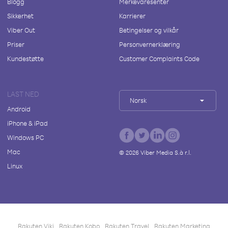
Blogg
Merkevaresenter
Sikkerhet
Karrierer
Viber Out
Betingelser og vilkår
Priser
Personvernerklæring
Kundestøtte
Customer Complaints Code
LAST NED
Norsk
Android
iPhone & iPad
Windows PC
Mac
©
2026
Viber Media S.à r.l.
Linux
Rakuten Viki
Rakuten Kobo
Rakuten Travel
Rakuten Marketing