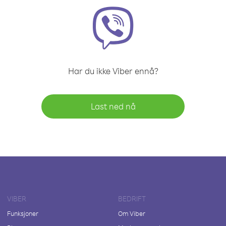
Har du ikke Viber ennå?
Last ned nå
VIBER
BEDRIFT
Funksjoner
Om Viber