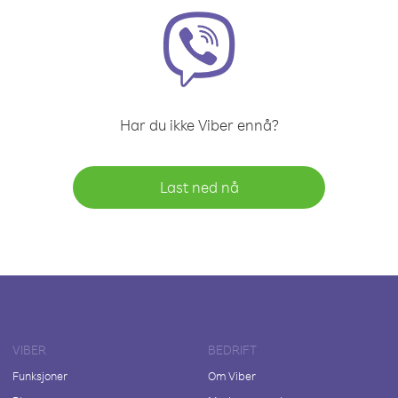
Har du ikke Viber ennå?
Last ned nå
VIBER
BEDRIFT
Funksjoner
Om Viber