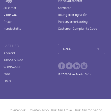
Blogg
Merkevaresenter
Sikkerhet
Karrierer
Viber Out
Betingelser og vilkår
Priser
Personvernerklæring
Kundestøtte
Customer Complaints Code
LAST NED
Norsk
Android
iPhone & iPad
Windows PC
Mac
©
2026
Viber Media S.à r.l.
Linux
Rakuten Viki
Rakuten Kobo
Rakuten Travel
Rakuten Marketing