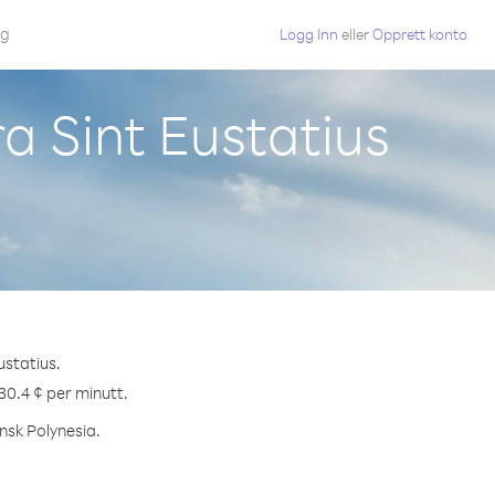
gg
Logg Inn
eller
Opprett konto
ra Sint Eustatius
ustatius.
 30.4 ¢ per minutt.
ansk Polynesia.