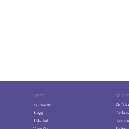
VIBER
BEDRI
Funksjoner
Om Vib
Blogg
Merkeva
Sikkerhet
Karriere
Viber Out
Betingel