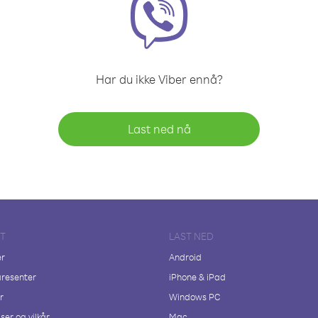
Har du ikke Viber ennå?
Last ned nå
FT
LAST NED
er
Android
resenter
iPhone & iPad
r
Windows PC
ser og vilkår
Mac