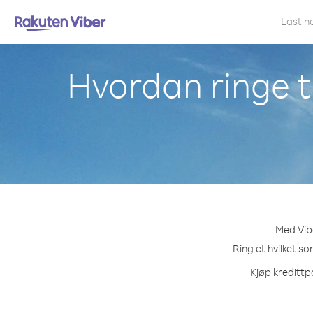
Last n
Hvordan ringe ti
Med Vibe
Ring et hvilket so
Kjøp kredittpa