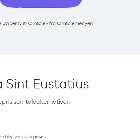
e «Viber Out-samtale» fra samtalemenyen
a Sint Eustatius
avpris samtalealternativer:
 til Vibers lave priser.