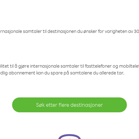
nasjonale samtaler til destinasjonen du ønsker for varigheten av 30
et til å gjøre internasjonale samtaler til fasttelefoner og mobiltelefo
edlig abonnement kan du spare på samtalene du allerede tar.
Søk etter flere destinasjoner