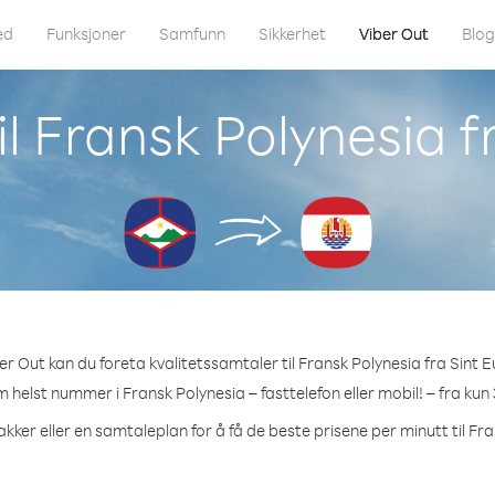
ed
Funksjoner
Samfunn
Sikkerhet
Viber Out
Blo
l Fransk Polynesia f
r Out kan du foreta kvalitetssamtaler til Fransk Polynesia fra Sint E
m helst nummer i Fransk Polynesia – fasttelefon eller mobil! – fra kun
kker eller en samtaleplan for å få de beste prisene per minutt til Fr