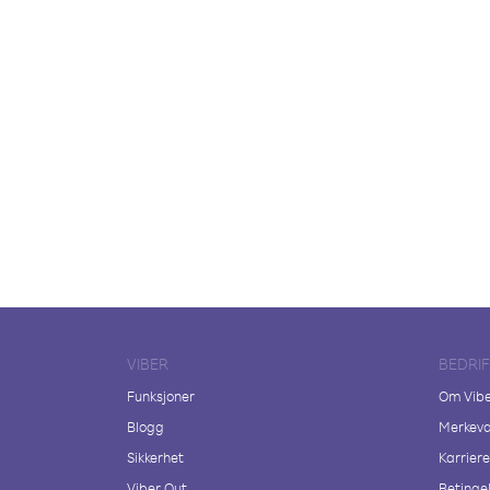
VIBER
BEDRI
Funksjoner
Om Vib
Blogg
Merkeva
Sikkerhet
Karriere
Viber Out
Betingel