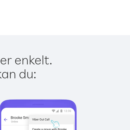
er enkelt.
kan du: