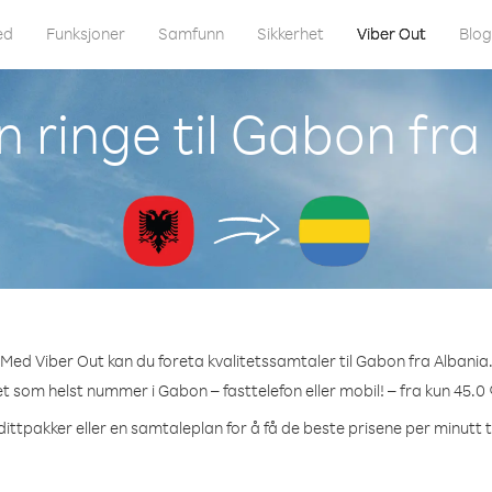
ed
Funksjoner
Samfunn
Sikkerhet
Viber Out
Blo
 ringe til Gabon fra
Med Viber Out kan du foreta kvalitetssamtaler til Gabon fra Albania
ket som helst nummer i Gabon – fasttelefon eller mobil! – fra kun 45.0 
dittpakker eller en samtaleplan for å få de beste prisene per minutt t