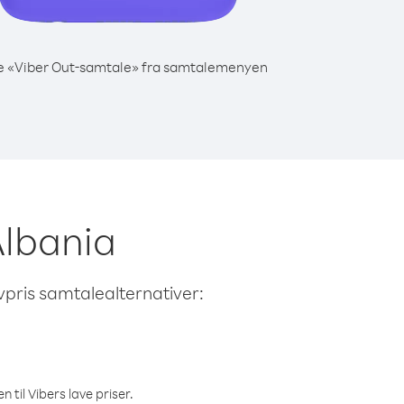
e «Viber Out-samtale» fra samtalemenyen
Albania
avpris samtalealternativer:
 til Vibers lave priser.