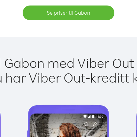
Se priser til Gabon
il Gabon med Viber Out 
 har Viber Out-kreditt 