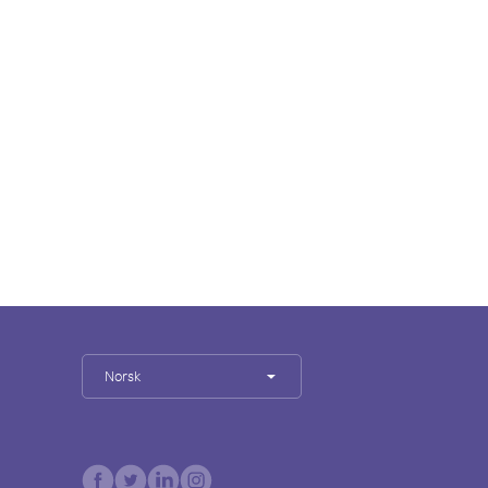
Norsk