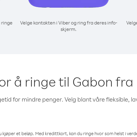
 ringe
Velge kontakten i Viber og ring fra deres info-
Velg
skjerm.
or å ringe til Gabon fra
etid for mindre penger. Velg blant våre fleksible, l
 kjøper et beløp. Med kredittkort, kan du ringe hvor som helst i verden