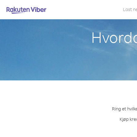
Last n
Hvorda
Ring et hvil
Kjøp kre