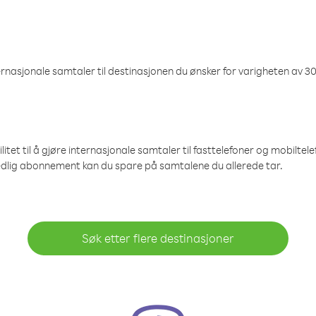
nasjonale samtaler til destinasjonen du ønsker for varigheten av 30
et til å gjøre internasjonale samtaler til fasttelefoner og mobiltelefo
edlig abonnement kan du spare på samtalene du allerede tar.
Søk etter flere destinasjoner