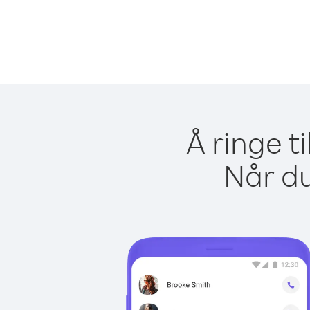
Å ringe t
Når du