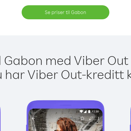
Se priser til Gabon
il Gabon med Viber Out 
 har Viber Out-kreditt 