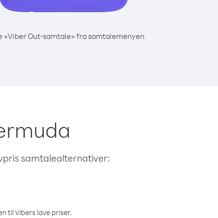
e «Viber Out-samtale» fra samtalemenyen
 Bermuda
avpris samtalealternativer:
 til Vibers lave priser.