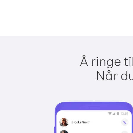
Å ringe t
Når du