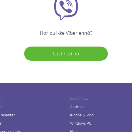
Har du ikke Viber ennå?
Last ned nå
FT
LAST NED
er
Android
resenter
iPhone & iPad
r
Windows PC
ser og vilkår
Mac