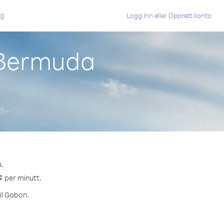
gg
Logg Inn
eller
Opprett konto
a Bermuda
.
¢ per minutt.
il Gabon.