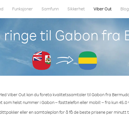
ed
Funksjoner
Samfunn
Sikkerhet
Viber Out
Blo
ringe til Gabon fr
Med Viber Out kan du foreta kvalitetssamtaler til Gabon fra Bermuda
ket som helst nummer i Gabon – fasttelefon eller mobil! – fra kun 45.0 
dittpakker eller en samtaleplan for å få de beste prisene per minutt t