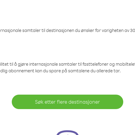
nasjonale samtaler til destinasjonen du ønsker for varigheten av 30
et til å gjøre internasjonale samtaler til fasttelefoner og mobiltelefo
edlig abonnement kan du spare på samtalene du allerede tar.
Søk etter flere destinasjoner