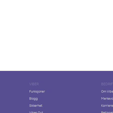
VIBER
BEDRI
Funksjoner
Om Vib
Blogg
Merkeva
Sikkerhet
Karriere
Viber Out
Betingel