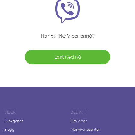
Har du ikke Viber ennå?
Last ned nå
VIBER
BEDRIFT
Funksjoner
Om Viber
Blogg
Merkevaresenter