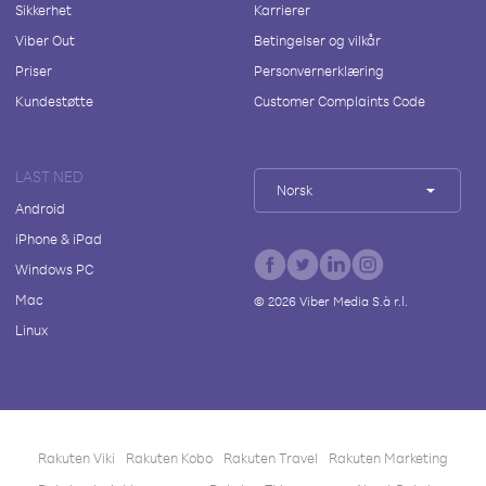
Sikkerhet
Karrierer
Viber Out
Betingelser og vilkår
Priser
Personvernerklæring
Kundestøtte
Customer Complaints Code
LAST NED
Norsk
Android
iPhone & iPad
Windows PC
Mac
©
2026
Viber Media S.à r.l.
Linux
Rakuten Viki
Rakuten Kobo
Rakuten Travel
Rakuten Marketing