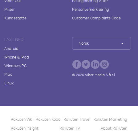
Viber Out
Betingelser og vilkår
Priser
Personvernerklæring
Kundestøtte
Customer Complaints Code
LAST NED
Norsk
Android
iPhone & iPad
Windows PC
Mac
©
2026
Viber Media S.à r.l.
Linux
Rakuten Viki
Rakuten Kobo
Rakuten Travel
Rakuten Marketing
Rakuten Insight
Rakuten TV
About Rakuten