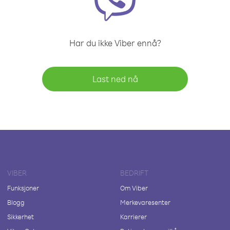
Har du ikke Viber ennå?
Last ned nå
VIBER
BEDRIFT
Funksjoner
Om Viber
Blogg
Merkevaresenter
Sikkerhet
Karrierer