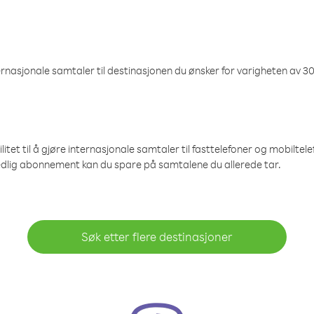
nasjonale samtaler til destinasjonen du ønsker for varigheten av 30
et til å gjøre internasjonale samtaler til fasttelefoner og mobiltelefo
edlig abonnement kan du spare på samtalene du allerede tar.
Søk etter flere destinasjoner