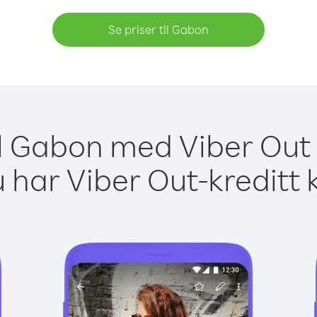
Se priser til Gabon
il Gabon med Viber Out 
 har Viber Out-kreditt 