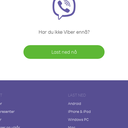
Har du ikke Viber ennå?
Last ned nå
FT
LAST NED
er
Android
resenter
iPhone & iPad
r
Windows PC
ser og vilkår
Mac