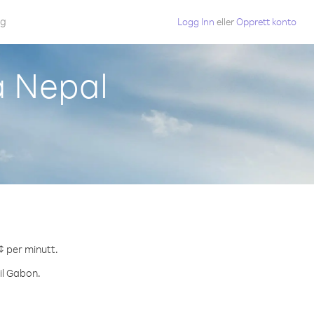
gg
Logg Inn
eller
Opprett konto
a Nepal
¢ per minutt.
il Gabon.