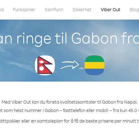
ed
Funksjoner
Samfunn
Sikkerhet
Viber Out
Blo
n ringe til Gabon fr
Med Viber Out kan du foreta kvalitetssamtaler til Gabon fra Nepal.
ket som helst nummer i Gabon – fasttelefon eller mobil! – fra kun 45.0 
dittpakker eller en samtaleplan for å få de beste prisene per minutt t