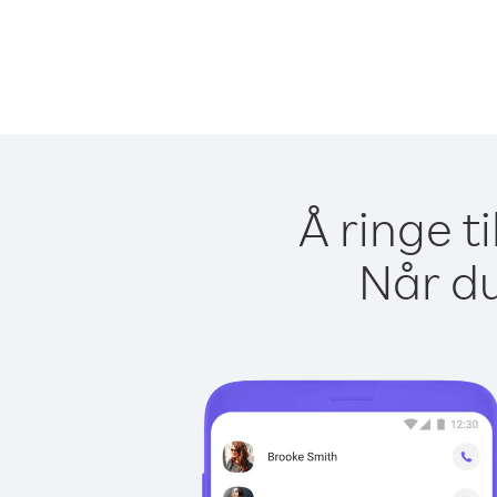
Å ringe t
Når du