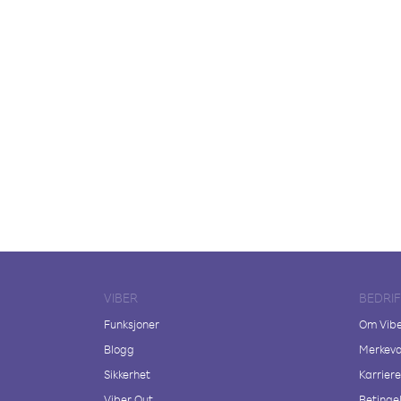
VIBER
BEDRI
Funksjoner
Om Vib
Blogg
Merkeva
Sikkerhet
Karriere
Viber Out
Betingel