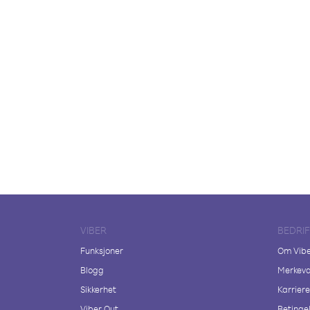
VIBER
BEDRI
Funksjoner
Om Vib
Blogg
Merkeva
Sikkerhet
Karriere
Viber Out
Betingel