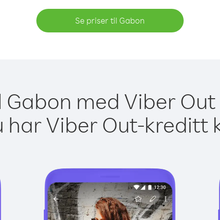
Se priser til Gabon
il Gabon med Viber Out 
 har Viber Out-kreditt 