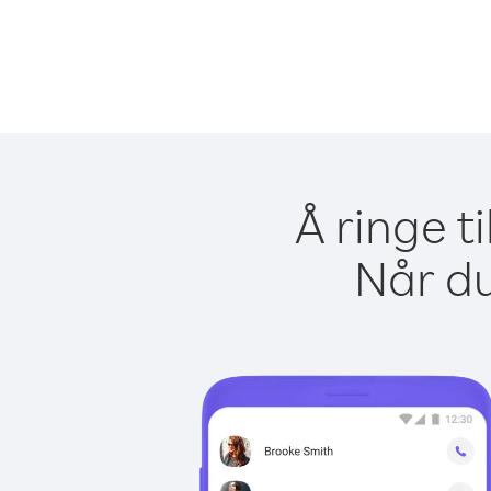
Å ringe t
Når du