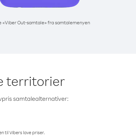
e «Viber Out-samtale» fra samtalemenyen
 territorier
avpris samtalealternativer:
 til Vibers lave priser.