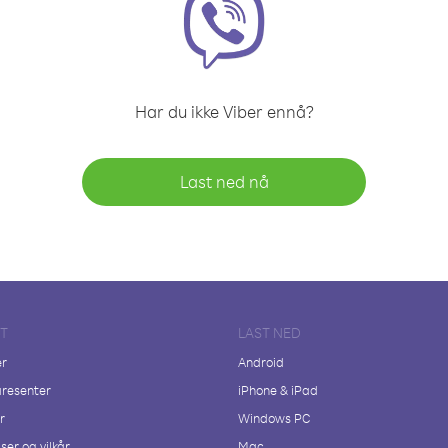
Har du ikke Viber ennå?
Last ned nå
FT
LAST NED
er
Android
resenter
iPhone & iPad
r
Windows PC
ser og vilkår
Mac