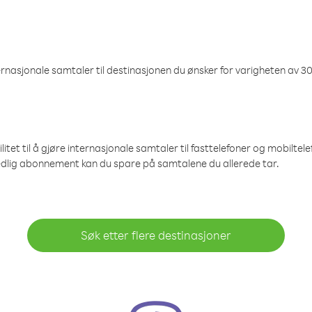
nasjonale samtaler til destinasjonen du ønsker for varigheten av 30
et til å gjøre internasjonale samtaler til fasttelefoner og mobiltelefo
edlig abonnement kan du spare på samtalene du allerede tar.
Søk etter flere destinasjoner