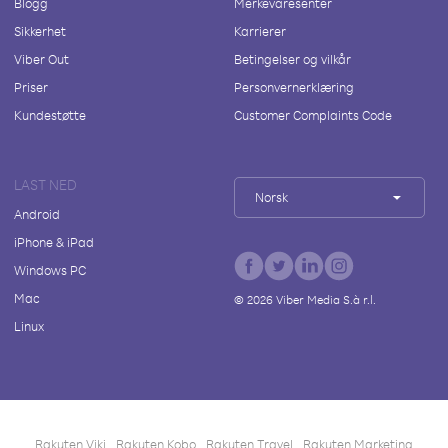
Blogg
Merkevaresenter
Sikkerhet
Karrierer
Viber Out
Betingelser og vilkår
Priser
Personvernerklæring
Kundestøtte
Customer Complaints Code
LAST NED
Norsk
Android
iPhone & iPad
Windows PC
Mac
©
2026
Viber Media S.à r.l.
Linux
Rakuten Viki
Rakuten Kobo
Rakuten Travel
Rakuten Marketing