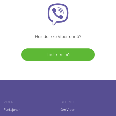
Har du ikke Viber ennå?
Last ned nå
VIBER
BEDRIFT
Funksjoner
Om Viber