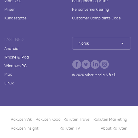
Viber Out
Betingelser og vilkår
Priser
Personvernerklæring
Kundestøtte
Customer Complaints Code
LAST NED
Norsk
Android
iPhone & iPad
Windows PC
Mac
©
2026
Viber Media S.à r.l.
Linux
Rakuten Viki
Rakuten Kobo
Rakuten Travel
Rakuten Marketing
Rakuten Insight
Rakuten TV
About Rakuten