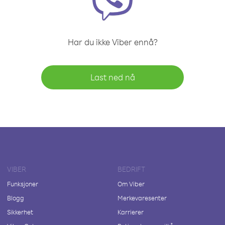
Har du ikke Viber ennå?
Last ned nå
VIBER
BEDRIFT
Funksjoner
Om Viber
Blogg
Merkevaresenter
Sikkerhet
Karrierer