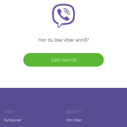
Har du ikke Viber ennå?
Last ned nå
VIBER
BEDRIFT
Funksjoner
Om Viber