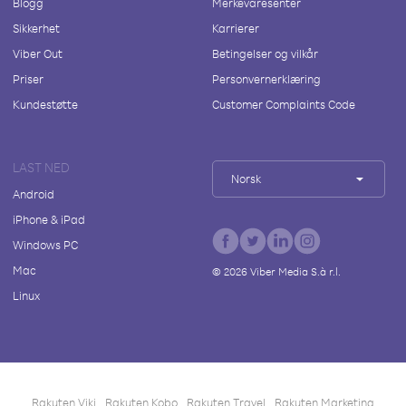
Blogg
Merkevaresenter
Sikkerhet
Karrierer
Viber Out
Betingelser og vilkår
Priser
Personvernerklæring
Kundestøtte
Customer Complaints Code
LAST NED
Norsk
Android
iPhone & iPad
Windows PC
Mac
©
2026
Viber Media S.à r.l.
Linux
Rakuten Viki
Rakuten Kobo
Rakuten Travel
Rakuten Marketing