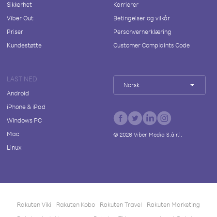
Sikkerhet
Karrierer
Viber Out
Betingelser og vilkår
Priser
Personvernerklæring
Kundestøtte
Customer Complaints Code
LAST NED
Norsk
Android
iPhone & iPad
Windows PC
Mac
©
2026
Viber Media S.à r.l.
Linux
Rakuten Viki
Rakuten Kobo
Rakuten Travel
Rakuten Marketing