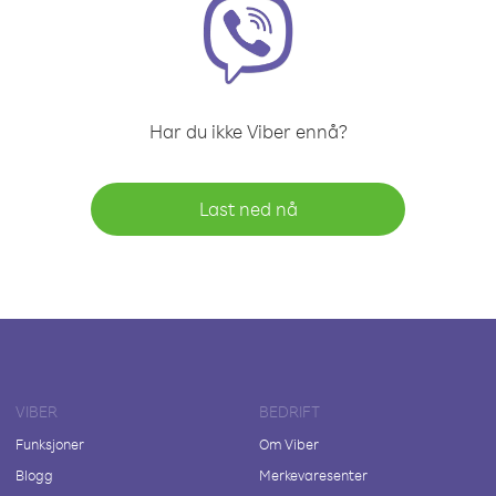
Har du ikke Viber ennå?
Last ned nå
VIBER
BEDRIFT
Funksjoner
Om Viber
Blogg
Merkevaresenter