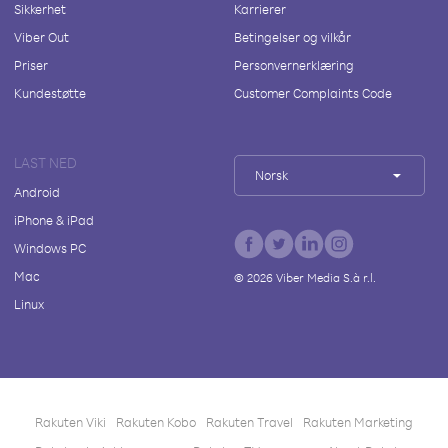
Sikkerhet
Karrierer
Viber Out
Betingelser og vilkår
Priser
Personvernerklæring
Kundestøtte
Customer Complaints Code
LAST NED
Norsk
Android
iPhone & iPad
Windows PC
Mac
©
2026
Viber Media S.à r.l.
Linux
Rakuten Viki
Rakuten Kobo
Rakuten Travel
Rakuten Marketing