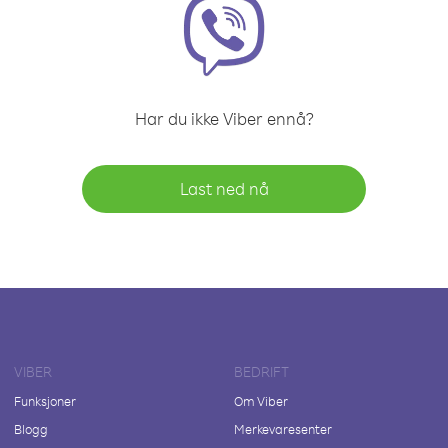
Har du ikke Viber ennå?
Last ned nå
VIBER
BEDRIFT
Funksjoner
Om Viber
Blogg
Merkevaresenter