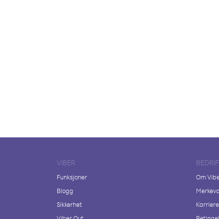
VIBER
BEDRI
Funksjoner
Om Vib
Blogg
Merkeva
Sikkerhet
Karriere
Viber Out
Betingel