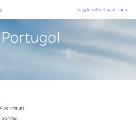
gg
Logg Inn
eller
Opprett konto
 Portugal
l.
 ¢ per minutt.
il Gambia.