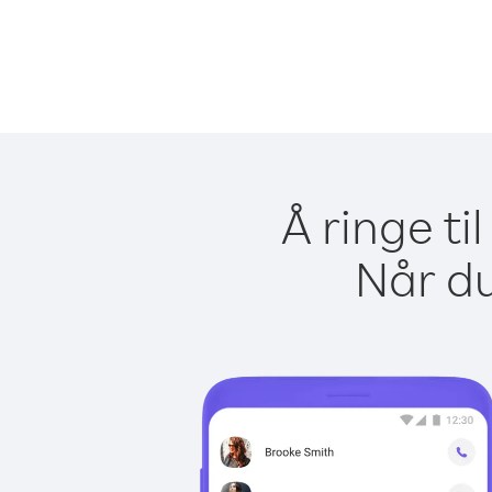
Å ringe t
Når du