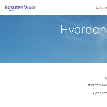
Last n
Hvordan 
M
Ring et hvilk
Kjøp kred