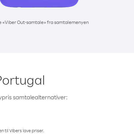
e «Viber Out-samtale» fra samtalemenyen
 Portugal
avpris samtalealternativer:
 til Vibers lave priser.