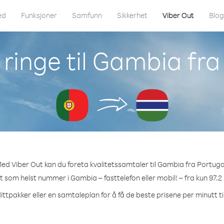
ed
Funksjoner
Samfunn
Sikkerhet
Viber Out
Blo
ringe til Gambia fra
ed Viber Out kan du foreta kvalitetssamtaler til Gambia fra Portuga
et som helst nummer i Gambia – fasttelefon eller mobil! – fra kun 97.2
ittpakker eller en samtaleplan for å få de beste prisene per minutt t