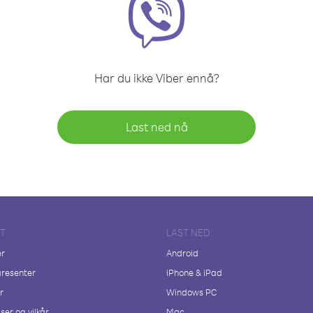
Har du ikke Viber ennå?
Last ned nå
FT
LAST NED
er
Android
resenter
iPhone & iPad
r
Windows PC
ser og vilkår
Mac