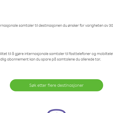
nasjonale samtaler til destinasjonen du ønsker for varigheten av 30
et til å gjøre internasjonale samtaler til fasttelefoner og mobiltelefo
edlig abonnement kan du spare på samtalene du allerede tar.
Søk etter flere destinasjoner