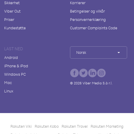
Sikkerhet
Karrierer
Viber Out
Betingelser og vilkår
Priser
Personvernerklæring
Kundestøtte
Customer Complaints Code
LAST NED
Norsk
Android
iPhone & iPad
Windows PC
Mac
©
2026
Viber Media S.à r.l.
Linux
Rakuten Viki
Rakuten Kobo
Rakuten Travel
Rakuten Marketing