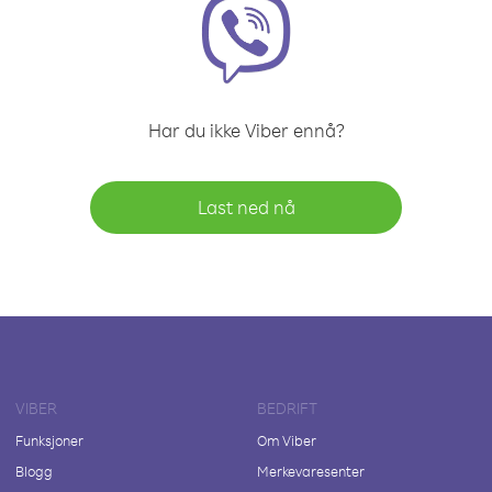
Har du ikke Viber ennå?
Last ned nå
VIBER
BEDRIFT
Funksjoner
Om Viber
Blogg
Merkevaresenter