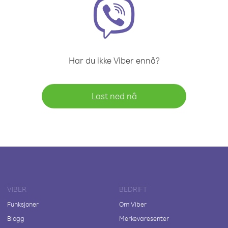
Har du ikke Viber ennå?
Last ned nå
VIBER
BEDRIFT
Funksjoner
Om Viber
Blogg
Merkevaresenter