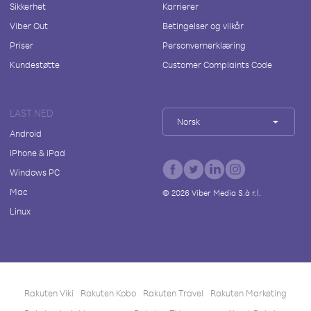
Sikkerhet
Karrierer
Viber Out
Betingelser og vilkår
Priser
Personvernerklæring
Kundestøtte
Customer Complaints Code
LAST NED
Norsk
Android
iPhone & iPad
Windows PC
Mac
©
2026
Viber Media S.à r.l.
Linux
Rakuten Viki
Rakuten Kobo
Rakuten Travel
Rakuten Marketing