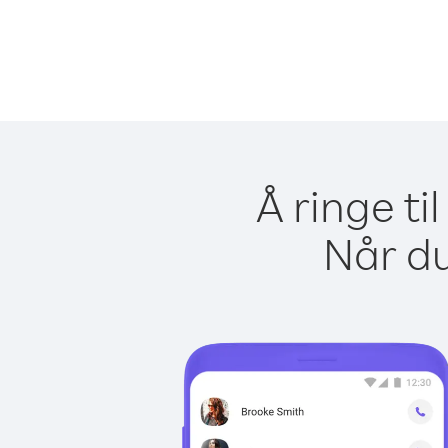
Å ringe t
Når du