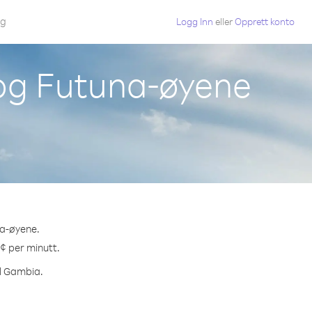
gg
Logg Inn
eller
Opprett konto
 og Futuna-øyene
na-øyene.
 ¢ per minutt.
il Gambia.