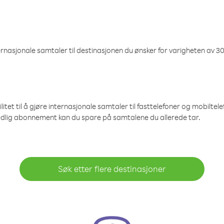
nasjonale samtaler til destinasjonen du ønsker for varigheten av 30
et til å gjøre internasjonale samtaler til fasttelefoner og mobiltelefo
edlig abonnement kan du spare på samtalene du allerede tar.
Søk etter flere destinasjoner