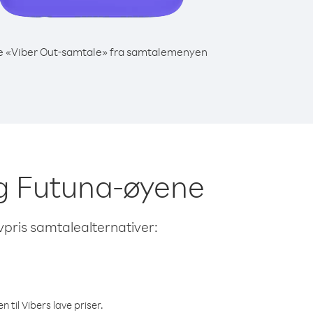
e «Viber Out-samtale» fra samtalemenyen
 og Futuna-øyene
avpris samtalealternativer:
 til Vibers lave priser.