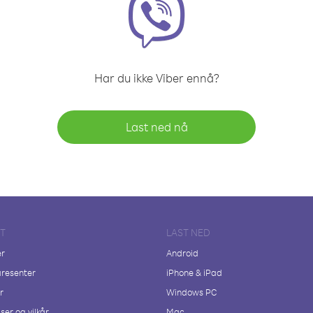
Har du ikke Viber ennå?
Last ned nå
FT
LAST NED
er
Android
resenter
iPhone & iPad
r
Windows PC
ser og vilkår
Mac