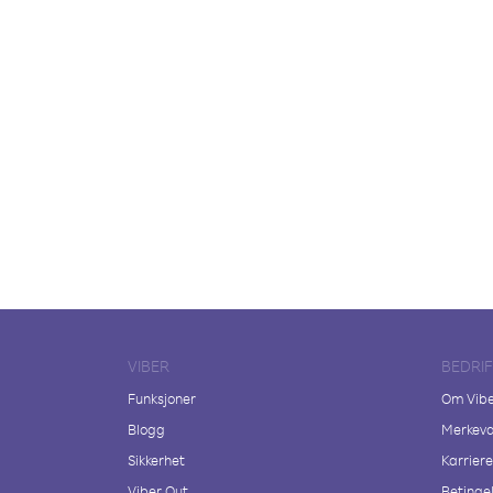
VIBER
BEDRI
Funksjoner
Om Vib
Blogg
Merkeva
Sikkerhet
Karriere
Viber Out
Betingel