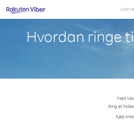
Last n
Hvordan ringe t
Med Vibe
Ring et hvilk
Kjøp kred