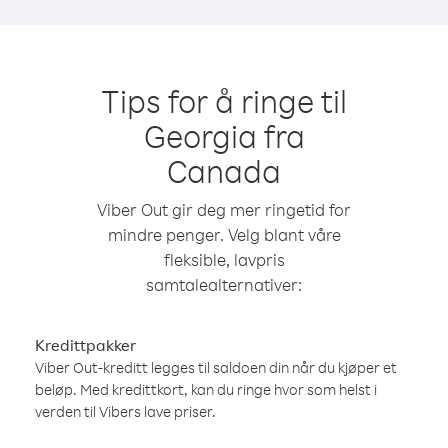
Tips for å ringe til
Georgia fra
Canada
Viber Out gir deg mer ringetid for
mindre penger. Velg blant våre
fleksible, lavpris
samtalealternativer:
Kredittpakker
Viber Out-kreditt legges til saldoen din når du kjøper et
beløp. Med kredittkort, kan du ringe hvor som helst i
verden til Vibers lave priser.