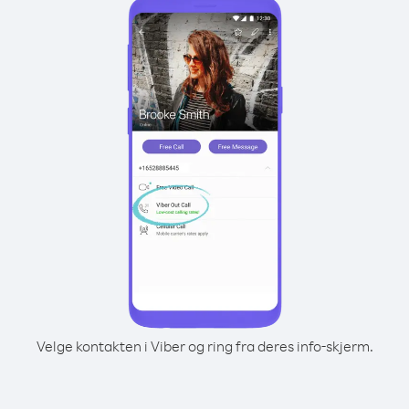
Velge kontakten i Viber og ring fra deres info-skjerm.