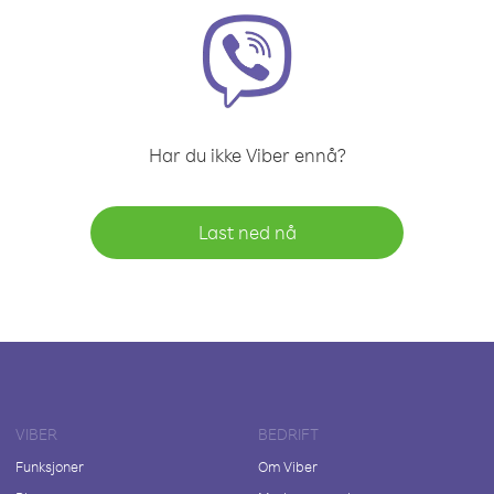
Har du ikke Viber ennå?
Last ned nå
VIBER
BEDRIFT
Funksjoner
Om Viber