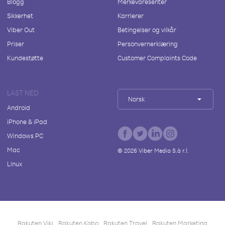
Blogg
Merkevaresenter
Sikkerhet
Karrierer
Viber Out
Betingelser og vilkår
Priser
Personvernerklæring
Kundestøtte
Customer Complaints Code
LAST NED
Norsk
Android
iPhone & iPad
Windows PC
Mac
©
2026
Viber Media S.à r.l.
Linux
Rakuten Viki
Rakuten Kobo
Rakuten Travel
Rakuten Marketing