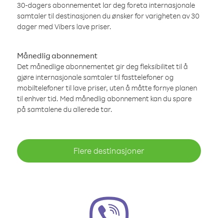
30-dagers abonnementet lar deg foreta internasjonale
samtaler til destinasjonen du ønsker for varigheten av 30
dager med Vibers lave priser.
Månedlig abonnement
Det månedlige abonnementet gir deg fleksibilitet til å
gjøre internasjonale samtaler til fasttelefoner og
mobiltelefoner til lave priser, uten å måtte fornye planen
til enhver tid. Med månedlig abonnement kan du spare
på samtalene du allerede tar.
Flere destinasjoner