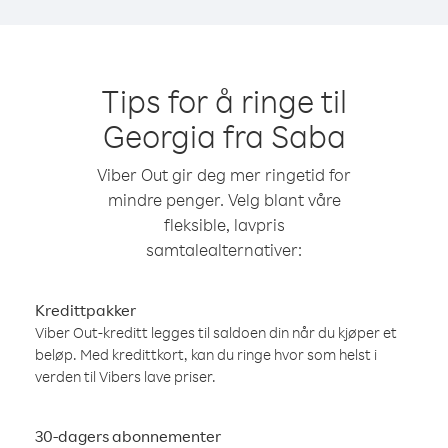
Tips for å ringe til
Georgia fra Saba
Viber Out gir deg mer ringetid for
mindre penger. Velg blant våre
fleksible, lavpris
samtalealternativer:
Kredittpakker
Viber Out-kreditt legges til saldoen din når du kjøper et
beløp. Med kredittkort, kan du ringe hvor som helst i
verden til Vibers lave priser.
30-dagers abonnementer