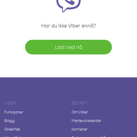
Har du ikke Viber ennå?
Last ned nå
VIBER
BEDRIFT
Funksjoner
Om Viber
Blogg
Merkevaresenter
Sikkerhet
Karrierer