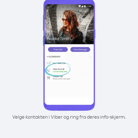
Velge kontakten i Viber og ring fra deres info-skjerm.