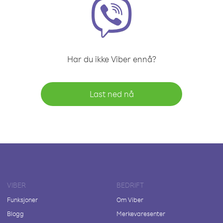
Har du ikke Viber ennå?
Last ned nå
VIBER
BEDRIFT
Funksjoner
Om Viber
Blogg
Merkevaresenter