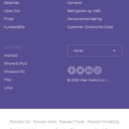
Sikkerhet
Karrierer
Viber Out
Betingelser og vilkår
Priser
Personvernerklæring
Kundestøtte
Customer Complaints Code
LAST NED
Norsk
Android
iPhone & iPad
Windows PC
Mac
©
2026
Viber Media S.à r.l.
Linux
Rakuten Viki
Rakuten Kobo
Rakuten Travel
Rakuten Marketing