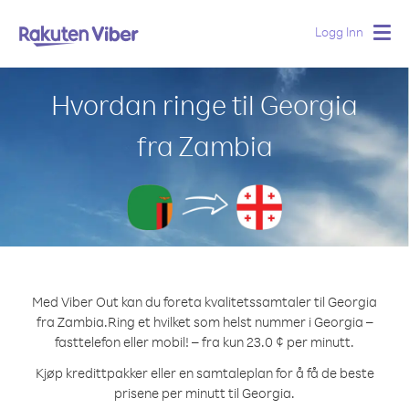
Logg Inn
Togg
navig
Hvordan ringe til Georgia
fra Zambia
Med Viber Out kan du foreta kvalitetssamtaler til Georgia
fra Zambia.
Ring et hvilket som helst nummer i Georgia –
fasttelefon eller mobil! – fra kun 23.0 ¢ per minutt.
Kjøp kredittpakker eller en samtaleplan for å få de beste
prisene per minutt til Georgia.