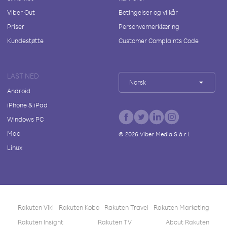
Viber Out
Betingelser og vilkår
Priser
Personvernerklæring
Kundestøtte
Customer Complaints Code
LAST NED
Norsk
Android
iPhone & iPad
Windows PC
Mac
©
2026
Viber Media S.à r.l.
Linux
Rakuten Viki
Rakuten Kobo
Rakuten Travel
Rakuten Marketing
Rakuten Insight
Rakuten TV
About Rakuten