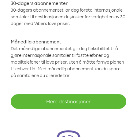
30-dagers abonnementer
30-dagers abonnementet lar deg foreta internasjonale
samtaler til destinasjonen du ønsker for varigheten av 30
dager med Vibers lave priser.
Månedlig abonnement
Det månedlige abonnementet gir deg fleksibilitet til å
gjøre internasjonale samtaler til fasttelefoner og
mobiltelefoner til lave priser, uten å måtte fornye planen
til enhver tid. Med månedlig abonnement kan du spare
på samtalene du allerede tar.
Flere destinasjoner